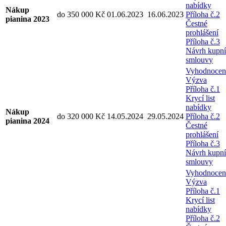
nabídky
Nákup
do 350 000 Kč
01.06.2023
16.06.2023
Příloha č.2
pianina 2023
Čestné
prohlášení
Příloha č.3
Návrh kupní
smlouv
y
Vyhodnocen
Výzva
Příloha č.1
Krycí list
nabídky
Nákup
do 320 000 Kč
14.05.2024
29.05.2024
Příloha č.2
pianina 2024
Čestné
prohlášení
Příloha č.3
Návrh kupní
smlouvy
Vyhodnocen
Výzva
Příloha č.1
Krycí list
nabídky
Příloha č.2