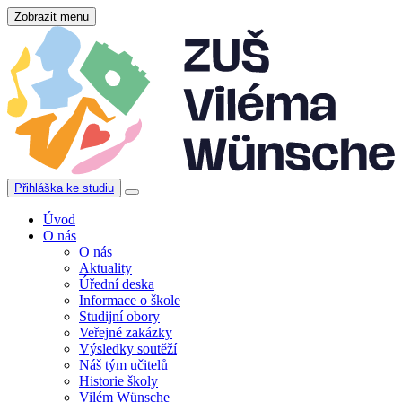
Zobrazit menu
Přihláška ke studiu
Úvod
O nás
O nás
Aktuality
Úřední deska
Informace o škole
Studijní obory
Veřejné zakázky
Výsledky soutěží
Náš tým učitelů
Historie školy
Vilém Wünsche