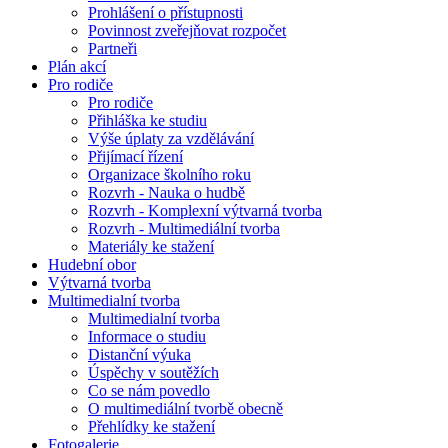
Prohlášení o přístupnosti
Povinnost zveřejňovat rozpočet
Partneři
Plán akcí
Pro rodiče
Pro rodiče
Přihláška ke studiu
Výše úplaty za vzdělávání
Přijímací řízení
Organizace školního roku
Rozvrh - Nauka o hudbě
Rozvrh - Komplexní výtvarná tvorba
Rozvrh - Multimediální tvorba
Materiály ke stažení
Hudební obor
Výtvarná tvorba
Multimedialní tvorba
Multimedialní tvorba
Informace o studiu
Distanční výuka
Úspěchy v soutěžích
Co se nám povedlo
O multimediální tvorbě obecně
Přehlídky ke stažení
Fotogalerie