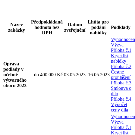
Předpokládaná
Lhůta pro
Název
Datum
hodnota bez
podání
Podklady
zakázky
zveřejnění
DPH
nabídky
Vyhodnocen
Výzva
Příloha č.1
Krycí list
nabídky
Oprava
Příloha č.2
podlady v
Čestné
učebně
do 400 000 Kč
03.05.2023
16.05.2023
prohlášení
výtvarného
Příloha č.3
oboru 2023
Smlouva o
dílo
Příloha č.4
Výpočet
ceny díla
Vyhodnocen
Výzva
Příloha č.1
Krycí list