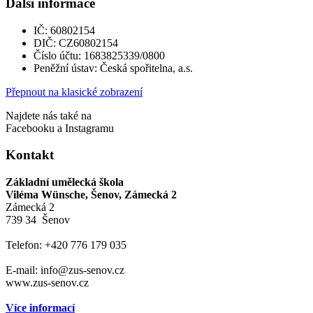
Další informace
IČ: 60802154
DIČ: CZ60802154
Číslo účtu: 1683825339/0800
Peněžní ústav: Česká spořitelna, a.s.
Přepnout na klasické zobrazení
Najdete nás také na
Facebooku a Instagramu
Kontakt
Základní umělecká škola
Viléma Wünsche, Šenov, Zámecká 2
Zámecká 2
739 34 Šenov
Telefon: +420 776 179 035
E-mail: info@zus-senov.cz
www.zus-senov.cz
Více informací