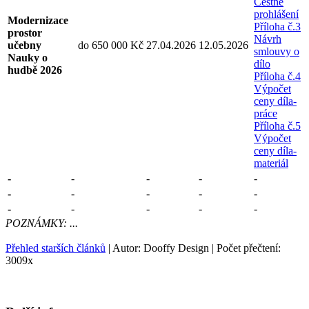
Čestné
prohlášení
Modernizace
Příloha č.3
prostor
Návrh
učebny
do 650 000 Kč
27.04.2026
12.05.2026
smlouvy o
Nauky o
dílo
hudbě 2026
Příloha č.4
Výpočet
ceny díla-
práce
Příloha č.5
Výpočet
ceny díla-
materiál
-
-
-
-
-
-
-
-
-
-
-
-
-
-
-
POZNÁMKY: ...
Přehled starších článků
| Autor: Dooffy Design | Počet přečtení:
3009x