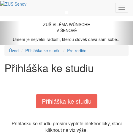
Zobraz
menu
Předchozí
Dal
ZUŠ VILÉMA WÜNSCHE
V ŠENOVĚ
Umění je největší radostí, kterou člověk dává sám sobě...
Úvod
Přihláška ke studiu
Pro rodiče
Přihláška ke studiu
Přihláška ke studiu
Přihlášku ke studiu prosím vyplňte elektronicky, stačí
kliknout na viz výše.