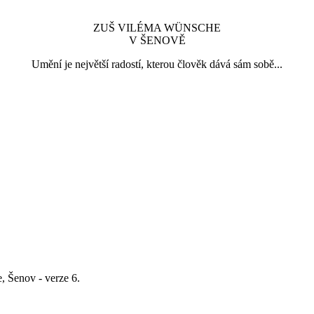
ZUŠ VILÉMA WÜNSCHE
V ŠENOVĚ
Umění je největší radostí, kterou člověk dává sám sobě...
 Šenov - verze 6.