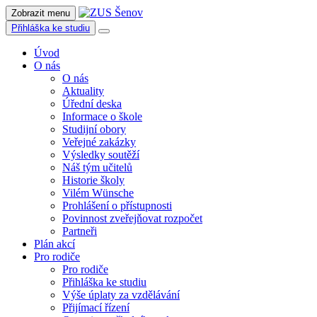
Zobrazit menu
Přihláška ke studiu
Úvod
O nás
O nás
Aktuality
Úřední deska
Informace o škole
Studijní obory
Veřejné zakázky
Výsledky soutěží
Náš tým učitelů
Historie školy
Vilém Wünsche
Prohlášení o přístupnosti
Povinnost zveřejňovat rozpočet
Partneři
Plán akcí
Pro rodiče
Pro rodiče
Přihláška ke studiu
Výše úplaty za vzdělávání
Přijímací řízení