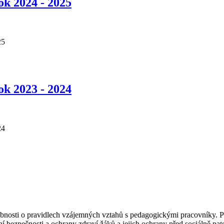
ok 2024 - 2025
25
ok 2023 - 2024
24
obnosti o pravidlech vzájemných vztahů s pedagogickými pracovníky. P
 bezpečnosti a ochrany zdraví žáků a jejich ochrany před sociálně pato