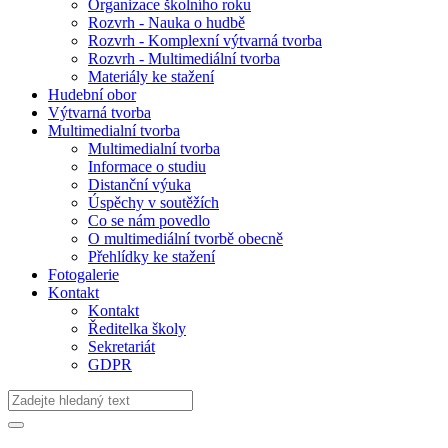
Organizace školního roku
Rozvrh - Nauka o hudbě
Rozvrh - Komplexní výtvarná tvorba
Rozvrh - Multimediální tvorba
Materiály ke stažení
Hudební obor
Výtvarná tvorba
Multimedialní tvorba
Multimedialní tvorba
Informace o studiu
Distanční výuka
Úspěchy v soutěžích
Co se nám povedlo
O multimediální tvorbě obecně
Přehlídky ke stažení
Fotogalerie
Kontakt
Kontakt
Ředitelka školy
Sekretariát
GDPR