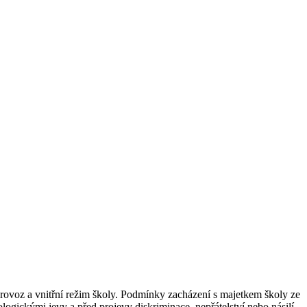
rovoz a vnitřní režim školy. Podmínky zacházení s majetkem školy ze
logickými jevy a před projevy diskriminace, nepřátelství nebo násilí.