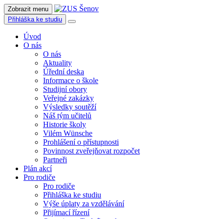
Zobrazit menu
Přihláška ke studiu
Úvod
O nás
O nás
Aktuality
Úřední deska
Informace o škole
Studijní obory
Veřejné zakázky
Výsledky soutěží
Náš tým učitelů
Historie školy
Vilém Wünsche
Prohlášení o přístupnosti
Povinnost zveřejňovat rozpočet
Partneři
Plán akcí
Pro rodiče
Pro rodiče
Přihláška ke studiu
Výše úplaty za vzdělávání
Přijímací řízení