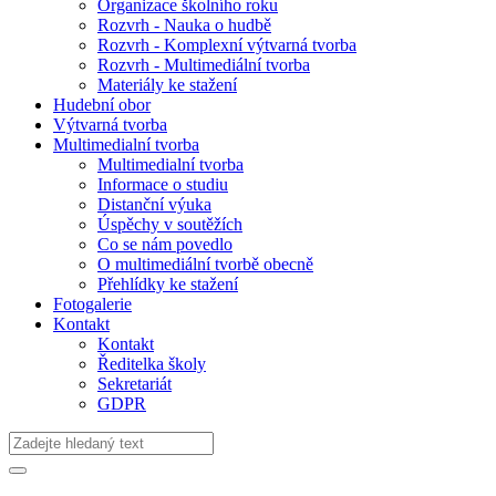
Organizace školního roku
Rozvrh - Nauka o hudbě
Rozvrh - Komplexní výtvarná tvorba
Rozvrh - Multimediální tvorba
Materiály ke stažení
Hudební obor
Výtvarná tvorba
Multimedialní tvorba
Multimedialní tvorba
Informace o studiu
Distanční výuka
Úspěchy v soutěžích
Co se nám povedlo
O multimediální tvorbě obecně
Přehlídky ke stažení
Fotogalerie
Kontakt
Kontakt
Ředitelka školy
Sekretariát
GDPR