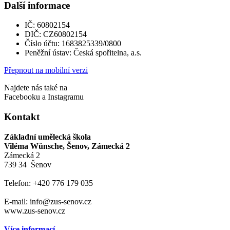
Další informace
IČ: 60802154
DIČ: CZ60802154
Číslo účtu: 1683825339/0800
Peněžní ústav: Česká spořitelna, a.s.
Přepnout na mobilní verzi
Najdete nás také na
Facebooku a Instagramu
Kontakt
Základní umělecká škola
Viléma Wünsche, Šenov, Zámecká 2
Zámecká 2
739 34 Šenov
Telefon: +420 776 179 035
E-mail: info@zus-senov.cz
www.zus-senov.cz
Více informací