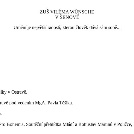
ZUŠ VILÉMA WÜNSCHE
V ŠENOVĚ
Umění je největší radostí, kterou člověk dává sám sobě...
elky v Ostravě.
stravě pod vedením MgA. Pavla Těšíka.
y.
ž Pro Bohemia, Soutěžní přehlídka Mládí a Bohuslav Martinů v Poličce,