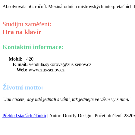
Absolvovala 56. ročník Mezinárodních mistrovských interpretační
Studijní zaměření:
Hra na klavír
Kontaktní informace:
Mobil:
+420
E-mail:
vendula.sykorova@zus-senov.cz
Web:
www.zus-senov.cz
Životní motto:
"Jak chcete, aby lidé jednali s vámi, tak jednejte ve všem vy s nimi."
Přehled starších článků
| Autor: Dooffy Design | Počet přečtení: 2820