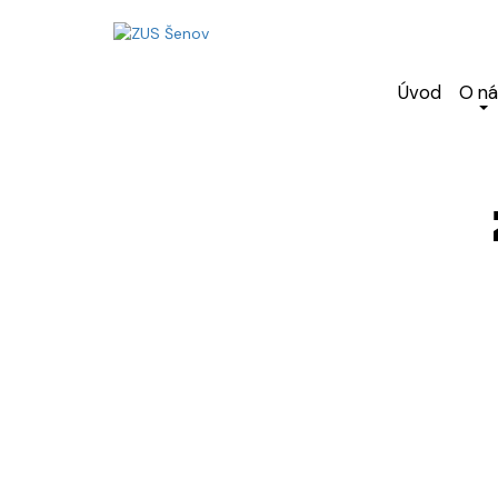
Úvod
O ná