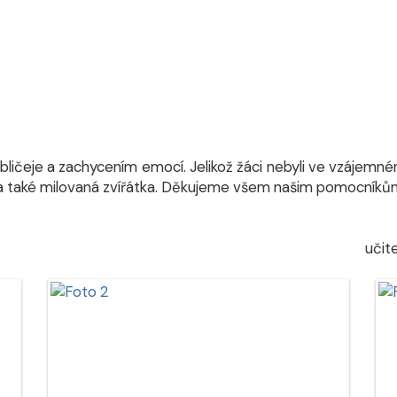
bličeje a zachycením emocí. Jelikož žáci nebyli ve vzájemném
a také milovaná zvířátka. Děkujeme všem našim pomocníkům, k
alicher
multimediální 