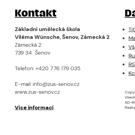
Kontakt
D
Základní umělecká škola
Ti
Viléma Wünsche, Šenov, Zámecká 2
Ma
Zámecká 2
Vš
739 34 Šenov
Ru
RS
Telefon: +420 776 179 035
Ko
E-mail: info@zus-senov.cz
www.zus-senov.cz
Copyr
Všech
AD-R
Více informací
Reali