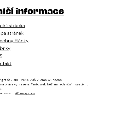
alší informace
tulní stránka
pa stránek
echny články
briky
S
ntakt
ight © 2018 - 2026 ZUŠ Viléma Wünsche
na práva vyhrazena. Tento web běží na redakčním systému
S.
zace webu
ADweby.com
.