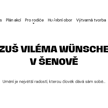
s
Plán akcí
Pro rodiče
Hudební obor
Výtvarná tvorba
ZUŠ VILÉMA WÜNSCH
V ŠENOVĚ
Umění je největší radostí, kterou člověk dává sám sobě...